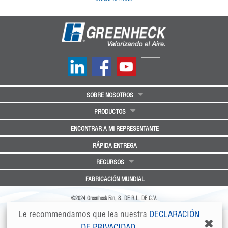
SOBRE NOSOTROS
PRODUCTOS
ENCONTRAR A MI REPRESENTANTE
RÁPIDA ENTREGA
RECURSOS
FABRICACIÓN MUNDIAL
©2024 Greenheck Fan, S. DE R.L. DE C.V.
Greenheck Fan, S. DE R.L. DE C.V. | Parque Industrial Angostura Nave 35 | Km 4.5 Carretera
Le recommendamos que lea nuestra
DECLARACIÓN
Saltillo-Zacatecas
|
Saltillo, Coahuila, Mexico 25315
|
info@greenheck.com
DE PRIVACIDAD
.