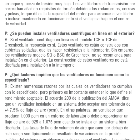
arranque y fuerza de torsión muy bajo. Los ventiladores de transmisión por
correa han añadido requisitos de torsión debido a los rodamientos, correas
y poleas, lo que dificulta la capacidad del motor para arrancar el ventilador
o incluso mantenerlo en funcionamiento si el voltaje se baja en el control
de velocidad.
P:
¿Se pueden instalar ventiladores centrífugos en línea en el exterior?
R:
Si el ventilador centrífugo en línea es el modelo TCB o TCF de
Greenheck, la respuesta es sí. Estos ventiladores están construidos con
cubiertas soldadas, que las hacen resistentes a la intemperie. Sin embargo,
los ventiladores modelo SQ o BSQ de Greenheck, no se recomienda para
instalación en el exterior. La construcción de estos ventiladores no está
diseñada para instalación a la intemperie.
P:
¿Qué factores impiden que los ventiladores no funcionen como lo
especificado?
R:
Existen numerosas razones por las cuales los ventiladores no cumplan
con lo especificado, pero primero es importante entender lo que define el
rendimiento aceptable. El acuerdo 200 de la publicación del AMCA, dice
que un ventilador instalado en un sistema debe aceptar una tolerancia de
+/-7.5% de flujo de aire (pcm). En otras palabras, un ventilador que
produce 1.000 pcm en un entorno de laboratorio debe proporcionar un
flujo de aire de 925 a 1.075 pcm cuando se instala en un sistema bien
diseñado. Las tasas de flujo de volumen de aire que caen por debajo de
este rango son típicamente el resultado de variaciones en la presión
estática del sistema o problemas mecánicos con el ventilador.
Los síntomas