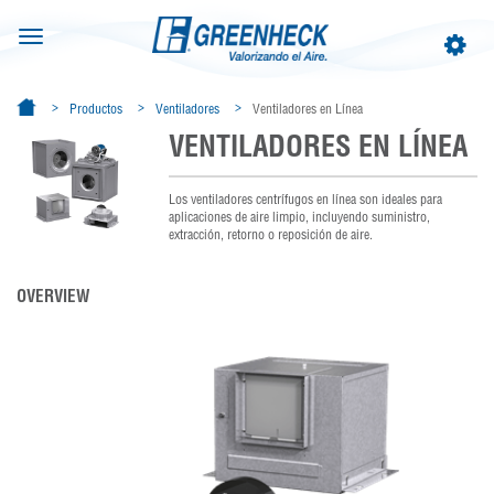
Toggle
Toggle
navigation
navigat
Productos
Ventiladores
Ventiladores en Línea
VENTILADORES EN LÍNEA
Los ventiladores centrífugos en línea son ideales para
aplicaciones de aire limpio, incluyendo suministro,
extracción, retorno o reposición de aire.
OVERVIEW